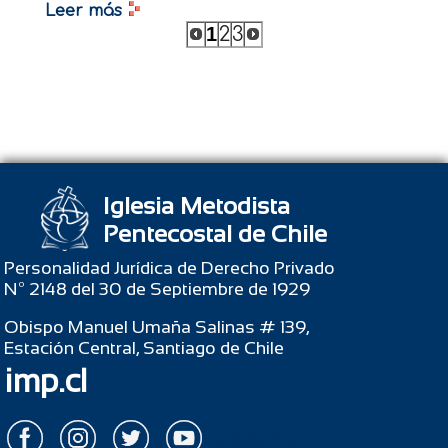
Leer más
1
2
3
Iglesia Metodista
Pentecostal de Chile
Personalidad Jurídica de Derecho Privado
Nº 2148 del 30 de Septiembre de 1929
Obispo Manuel Umaña Salinas # 139,
Estación Central, Santiago de Chile
imp.cl
{login}